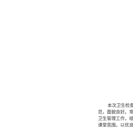
本次卫生检
范，面貌良好。
卫生管理工作，
课堂氛围，以优