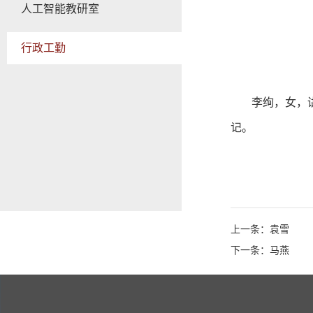
人工智能教研室
行政工勤
李绚，女，
记。
上一条：袁雪
下一条：马燕